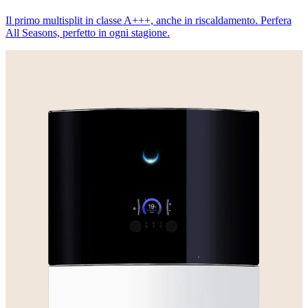
Il primo multisplit in classe A+++, anche in riscaldamento. Perfera
All Seasons, perfetto in ogni stagione.