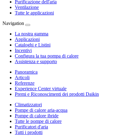
Purificazione dell'aria
Ventilazione
Tutte le applicazioni
Navigation
La nostra gamma
Applicazioni
Cataloghi e Listini
Incentivi
Configura la tua pompa di calore
Assistenza e supporto
Panoramica
Articoli
Referenze
Experience Center virtuale
Premi e Riconoscimenti dei prodotti Daikin
Climatizzatori
Pompe di calore aria-acqua
Pompe di calore ibride
Tutte le pompe di calore
Purificatori d'aria
Tutti i prodotti