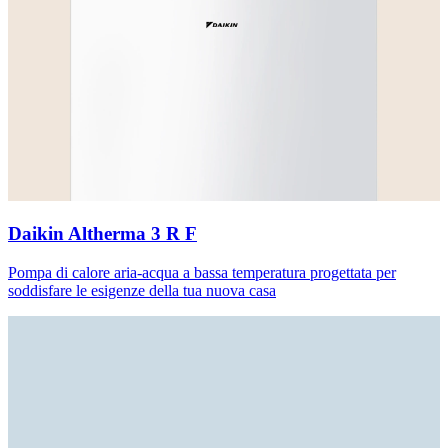
Daikin Altherma 3 R F
Pompa di calore aria-acqua a bassa temperatura progettata per
soddisfare le esigenze della tua nuova casa