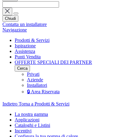
Chiudi
Contatta un installatore
Navigazione
Prodotti & Servizi
Ispirazione
Assistenza
Punti Vendita
OFFERTE SPECIALI DEI PARTNER
Cerca
Privati
Aziende
Installatori
🔒 Area Riservata
Indietro
Torna a Prodotti & Servizi
La nostra gamma
Applicazioni
Cataloghi e Listini
Incentivi
Configura la tua pompa di calore