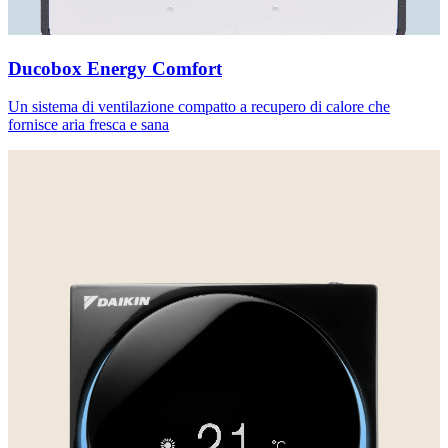
Ducobox Energy Comfort
Un sistema di ventilazione compatto a recupero di calore che
fornisce aria fresca e sana