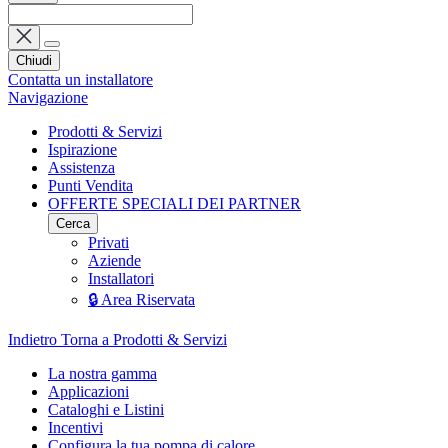
Chiudi
Contatta un installatore
Navigazione
Prodotti & Servizi
Ispirazione
Assistenza
Punti Vendita
OFFERTE SPECIALI DEI PARTNER
Cerca
Privati
Aziende
Installatori
🔒 Area Riservata
Indietro
Torna a Prodotti & Servizi
La nostra gamma
Applicazioni
Cataloghi e Listini
Incentivi
Configura la tua pompa di calore