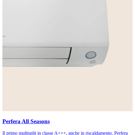
Perfera All Seasons
Il primo multisplit in classe A+++, anche in riscaldamento. Perfera