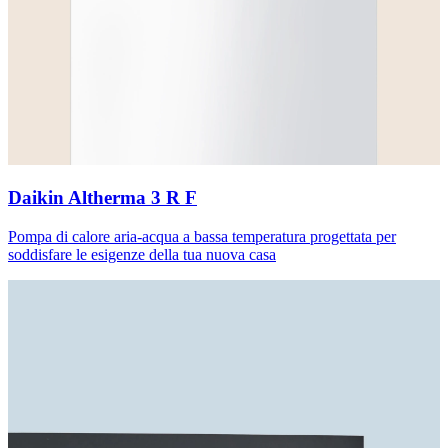
Daikin Altherma 3 R F
Pompa di calore aria-acqua a bassa temperatura progettata per
soddisfare le esigenze della tua nuova casa