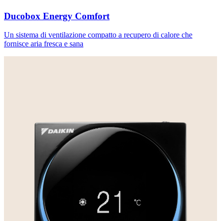
Ducobox Energy Comfort
Un sistema di ventilazione compatto a recupero di calore che
fornisce aria fresca e sana