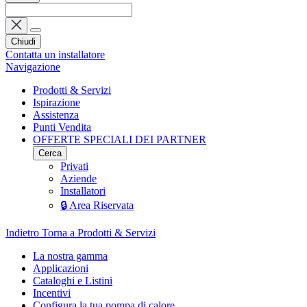
Chiudi
Contatta un installatore
Navigazione
Prodotti & Servizi
Ispirazione
Assistenza
Punti Vendita
OFFERTE SPECIALI DEI PARTNER
Cerca
Privati
Aziende
Installatori
🔒 Area Riservata
Indietro
Torna a Prodotti & Servizi
La nostra gamma
Applicazioni
Cataloghi e Listini
Incentivi
Configura la tua pompa di calore