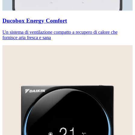
Ducobox Energy Comfort
Un sistema di ventilazione compatto a recupero di calore che
fornisce aria fresca e sana