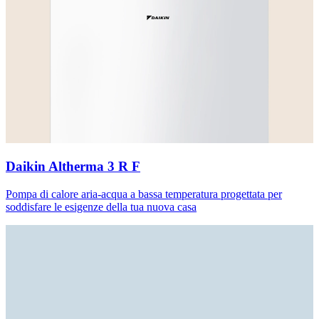
Daikin Altherma 3 R F
Pompa di calore aria-acqua a bassa temperatura progettata per
soddisfare le esigenze della tua nuova casa