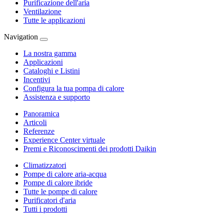
Purificazione dell'aria
Ventilazione
Tutte le applicazioni
Navigation
La nostra gamma
Applicazioni
Cataloghi e Listini
Incentivi
Configura la tua pompa di calore
Assistenza e supporto
Panoramica
Articoli
Referenze
Experience Center virtuale
Premi e Riconoscimenti dei prodotti Daikin
Climatizzatori
Pompe di calore aria-acqua
Pompe di calore ibride
Tutte le pompe di calore
Purificatori d'aria
Tutti i prodotti