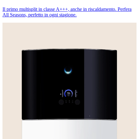
Il primo multisplit in classe A+++, anche in riscaldamento. Perfera
All Seasons, perfetto in ogni stagione.