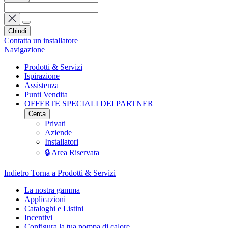
Chiudi
Contatta un installatore
Navigazione
Prodotti & Servizi
Ispirazione
Assistenza
Punti Vendita
OFFERTE SPECIALI DEI PARTNER
Cerca
Privati
Aziende
Installatori
🔒 Area Riservata
Indietro
Torna a Prodotti & Servizi
La nostra gamma
Applicazioni
Cataloghi e Listini
Incentivi
Configura la tua pompa di calore