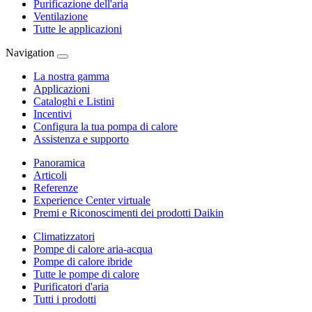
Purificazione dell'aria
Ventilazione
Tutte le applicazioni
Navigation
La nostra gamma
Applicazioni
Cataloghi e Listini
Incentivi
Configura la tua pompa di calore
Assistenza e supporto
Panoramica
Articoli
Referenze
Experience Center virtuale
Premi e Riconoscimenti dei prodotti Daikin
Climatizzatori
Pompe di calore aria-acqua
Pompe di calore ibride
Tutte le pompe di calore
Purificatori d'aria
Tutti i prodotti