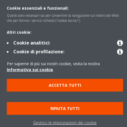
Periodo di supporto definito
Cookie essenziali e funzionali:
Questi sono necessari sia per consentire la navigazione sul nostro sito Web
Politica di segnalazione e divulgazione delle vulnerabilità del
che per fornire i servizi richiesti ("cookie tecnici").
Gruppo Daikin Europe
Altri cookie:
Cookie analitici:
Copyright © Daikin
Cookie di profilazione:
Cookies Policy
Policy sulla protezione dei dati
Termini di Garanzia
Regolamenti
Informativa Legale
Per saperne di più sui nostri cookie, visita la nostra
Informativa sui cookie
.
Cerca Prodotto
Data Act
ACCETTA TUTTI
RIFIUTA TUTTI
Gestisci le impostazioni dei cookie