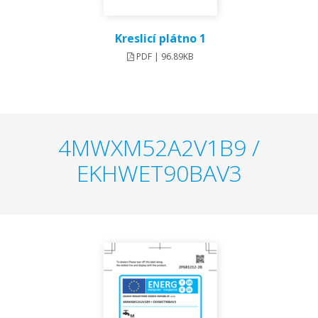
Kreslicí plátno 1
PDF | 96.89KB
4MWXM52A2V1B9 /
EKHWET90BAV3