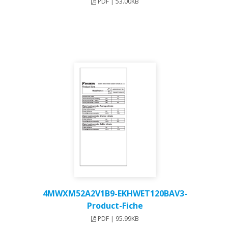
PDF | 53.00KB
4MWXM52A2V1B9-EKHWET120BAV3-
Product-Fiche
PDF | 95.99KB