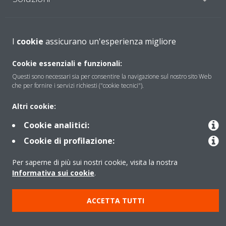
Contattaci
I
cookie
assicurano un'esperienza migliore
Cookie essenziali e funzionali:
Periodo di supporto definito
Questi sono necessari sia per consentire la navigazione sul nostro sito Web
che per fornire i servizi richiesti ("cookie tecnici").
Politica di segnalazione e divulgazione delle vulnerabilità del
Gruppo Daikin Europe
Altri cookie:
Cookie analitici:
Copyright © Daikin
Cookie di profilazione:
Cookies Policy
Policy sulla protezione dei dati
Per saperne di più sui nostri cookie, visita la nostra
Termini di Garanzia
Regolamenti
Informativa Legale
Informativa sui cookie
.
Cerca Prodotto
Data Act
ACCETTA TUTTI