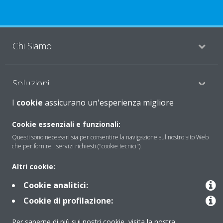
Chi Siamo
Soluzioni
I
cookie
assicurano un'esperienza migliore
Contattaci
Cookie essenziali e funzionali:
Questi sono necessari sia per consentire la navigazione sul nostro sito Web
che per fornire i servizi richiesti ("cookie tecnici").
Periodo di supporto definito
Altri cookie:
Politica di segnalazione e divulgazione delle vulnerabilità del
Cookie analitici:
Gruppo Daikin Europe
Cookie di profilazione:
Copyright © Daikin
Per saperne di più sui nostri cookie, visita la nostra