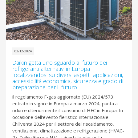
03/12/2024
Daikin getta uno sguardo al futuro dei
refrigeranti alternativi in Europa
focalizzandosi su diversi aspetti: applicazioni,
accessibilità economica, sicurezza e grado di
preparazione per il futuro
il regolamento F-gas aggiornato (EU) 2024/573,
entrato in vigore in Europa a marzo 2024, punta a
ridurre ulteriormente il consumo di HFC in Europa. In
occasione dell'evento fieristico internazionale
Chillventa 2024 per il settore del riscaldamento,
ventilazione, climatizzazione e refrigerazione (HVAC-
R), Daikin Europe N.V., azienda leader nella