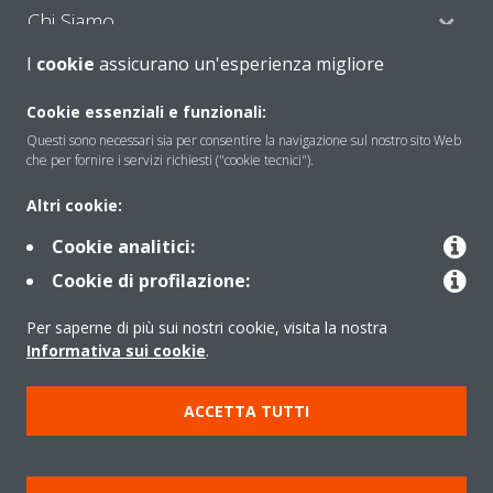
Chi Siamo
I
cookie
assicurano un'esperienza migliore
Soluzioni
Cookie essenziali e funzionali:
Questi sono necessari sia per consentire la navigazione sul nostro sito Web
che per fornire i servizi richiesti ("cookie tecnici").
Contattaci
Altri cookie:
Cookie analitici:
Periodo di supporto definito
Cookie di profilazione:
Politica di segnalazione e divulgazione delle vulnerabilità del
Per saperne di più sui nostri cookie, visita la nostra
Gruppo Daikin Europe
Informativa sui cookie
.
Copyright © Daikin
ACCETTA TUTTI
Cookies Policy
Policy sulla protezione dei dati
Termini di Garanzia
Regolamenti
Informativa Legale