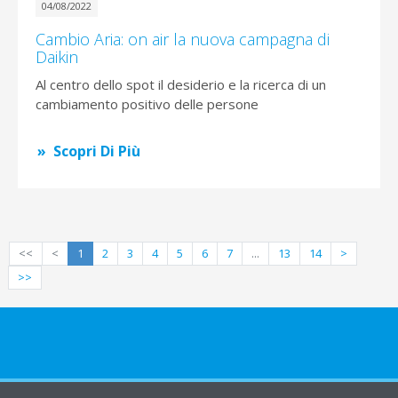
04/08/2022
Cambio Aria: on air la nuova campagna di
Daikin
Al centro dello spot il desiderio e la ricerca di un
cambiamento positivo delle persone
Scopri Di Più
<<
<
1
2
3
4
5
6
7
...
13
14
>
>>