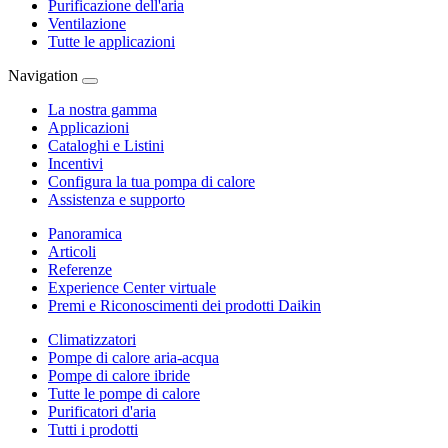
Purificazione dell'aria
Ventilazione
Tutte le applicazioni
Navigation
La nostra gamma
Applicazioni
Cataloghi e Listini
Incentivi
Configura la tua pompa di calore
Assistenza e supporto
Panoramica
Articoli
Referenze
Experience Center virtuale
Premi e Riconoscimenti dei prodotti Daikin
Climatizzatori
Pompe di calore aria-acqua
Pompe di calore ibride
Tutte le pompe di calore
Purificatori d'aria
Tutti i prodotti