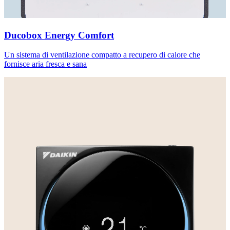
Ducobox Energy Comfort
Un sistema di ventilazione compatto a recupero di calore che
fornisce aria fresca e sana