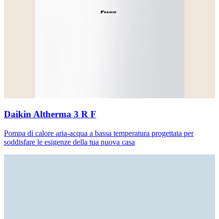
Daikin Altherma 3 R F
Pompa di calore aria-acqua a bassa temperatura progettata per
soddisfare le esigenze della tua nuova casa