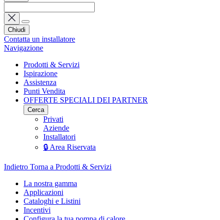
Chiudi
Contatta un installatore
Navigazione
Prodotti & Servizi
Ispirazione
Assistenza
Punti Vendita
OFFERTE SPECIALI DEI PARTNER
Cerca
Privati
Aziende
Installatori
🔒 Area Riservata
Indietro
Torna a Prodotti & Servizi
La nostra gamma
Applicazioni
Cataloghi e Listini
Incentivi
Configura la tua pompa di calore