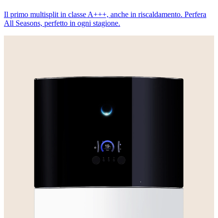
Il primo multisplit in classe A+++, anche in riscaldamento. Perfera
All Seasons, perfetto in ogni stagione.