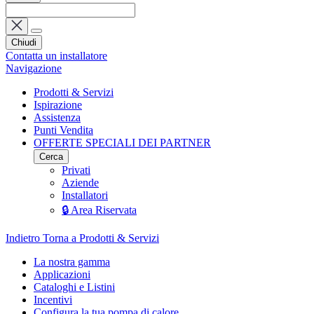
Chiudi
Contatta un installatore
Navigazione
Prodotti & Servizi
Ispirazione
Assistenza
Punti Vendita
OFFERTE SPECIALI DEI PARTNER
Cerca
Privati
Aziende
Installatori
🔒 Area Riservata
Indietro
Torna a Prodotti & Servizi
La nostra gamma
Applicazioni
Cataloghi e Listini
Incentivi
Configura la tua pompa di calore