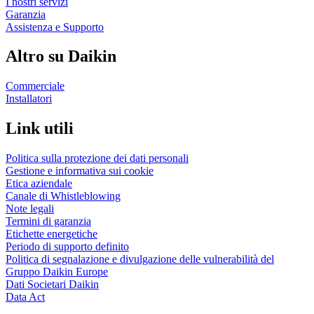
I nostri servizi
Garanzia
Assistenza e Supporto
Altro su Daikin
Commerciale
Installatori
Link utili
Politica sulla protezione dei dati personali
Gestione e informativa sui cookie
Etica aziendale
Canale di Whistleblowing
Note legali
Termini di garanzia
Etichette energetiche
Periodo di supporto definito
Politica di segnalazione e divulgazione delle vulnerabilità del
Gruppo Daikin Europe
Dati Societari Daikin
Data Act