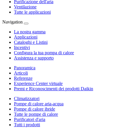
Purificazione dell'aria
Ventilazione
Tutte le applicazioni
Navigation
La nostra gamma
Applicazioni
Cataloghi e Listini
Incentivi
Configura la tua pompa di calore
Assistenza e supporto
Panoramica
Articoli
Referenze
Experience Center virtuale
Premi e Riconoscimenti dei prodotti Daikin
Climatizzatori
Pompe di calore aria-acqua
Pompe di calore ibride
Tutte le pompe di calore
Purificatori d'aria
Tutti i prodotti