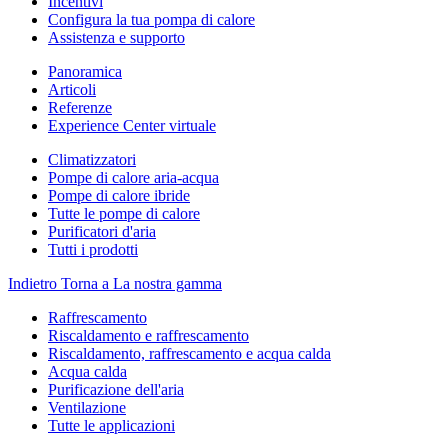
Incentivi
Configura la tua pompa di calore
Assistenza e supporto
Panoramica
Articoli
Referenze
Experience Center virtuale
Climatizzatori
Pompe di calore aria-acqua
Pompe di calore ibride
Tutte le pompe di calore
Purificatori d'aria
Tutti i prodotti
Indietro
Torna a La nostra gamma
Raffrescamento
Riscaldamento e raffrescamento
Riscaldamento, raffrescamento e acqua calda
Acqua calda
Purificazione dell'aria
Ventilazione
Tutte le applicazioni