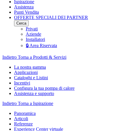
Ispirazione
Assistenza
Punti Vendita
OFFERTE SPECIALI DEI PARTNER
Cerca
Privati
Aziende
Installatori
🔒 Area Riservata
Indietro
Torna a Prodotti & Servizi
La nostra gamma
Applicazioni
Cataloghi e Listini
Incentivi
Configura la tua pompa di calore
Assistenza e supporto
Indietro
Torna a Ispirazione
Panoramica
Articoli
Referenze
Experience Center virtuale