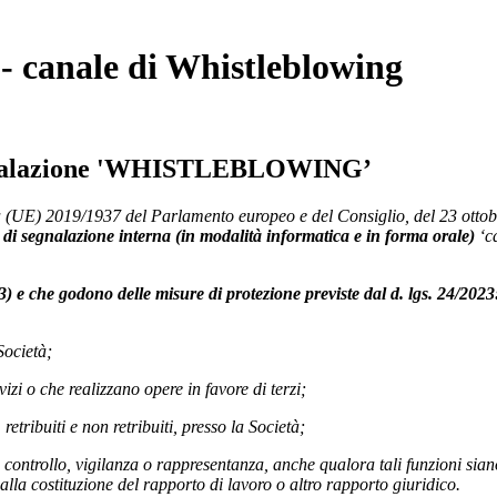
- canale di Whistleblowing
 segnalazione 'WHISTLEBLOWING’
tiva (UE) 2019/1937 del Parlamento europeo e del Consiglio, del 23 ott
 di segnalazione interna (in modalità informatica e in forma orale)
‘c
23) e che godono delle misure di protezione previste dal d. lgs. 24/2023
Società;
izi o che realizzano opere in favore di terzi;
, retribuiti e non retribuiti, presso la Società;
controllo, vigilanza o rappresentanza, anche qualora tali funzioni siano es
lla costituzione del rapporto di lavoro o altro rapporto giuridico.