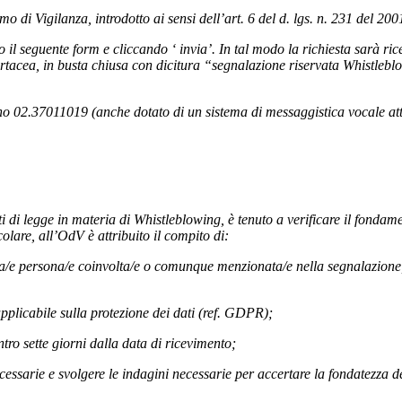
mo di Vigilanza, introdotto ai sensi dell’art. 6 del d. lgs. n. 231 del 2
 il seguente form e cliccando ‘ invia’. In tal modo la richiesta sarà ric
rtacea, in busta chiusa con dicitura “segnalazione riservata Whistleblow
efono 02.37011019 (anche dotato di un sistema di messaggistica vocale at
i di legge in materia di Whistleblowing, è tenuto a verificare il fonda
olare, all’OdV è attribuito il compito di:
ella/e persona/e coinvolta/e o comunque menzionata/e nella segnalazione
applicabile sulla protezione dei dati (ref. GDPR);
ntro sette giorni dalla data di ricevimento;
necessarie e svolgere le indagini necessarie per accertare la fondatezza