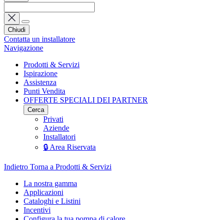
Chiudi
Contatta un installatore
Navigazione
Prodotti & Servizi
Ispirazione
Assistenza
Punti Vendita
OFFERTE SPECIALI DEI PARTNER
Cerca
Privati
Aziende
Installatori
🔒 Area Riservata
Indietro
Torna a Prodotti & Servizi
La nostra gamma
Applicazioni
Cataloghi e Listini
Incentivi
Configura la tua pompa di calore