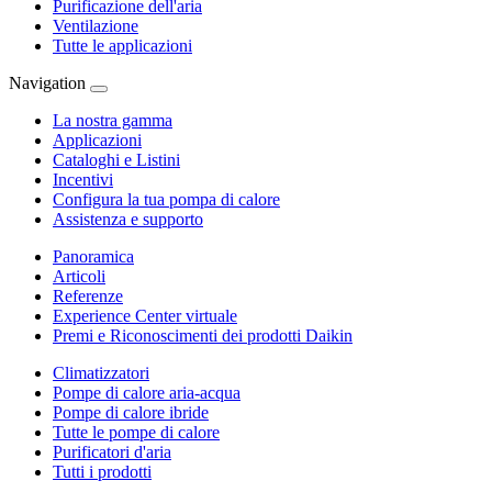
Purificazione dell'aria
Ventilazione
Tutte le applicazioni
Navigation
La nostra gamma
Applicazioni
Cataloghi e Listini
Incentivi
Configura la tua pompa di calore
Assistenza e supporto
Panoramica
Articoli
Referenze
Experience Center virtuale
Premi e Riconoscimenti dei prodotti Daikin
Climatizzatori
Pompe di calore aria-acqua
Pompe di calore ibride
Tutte le pompe di calore
Purificatori d'aria
Tutti i prodotti