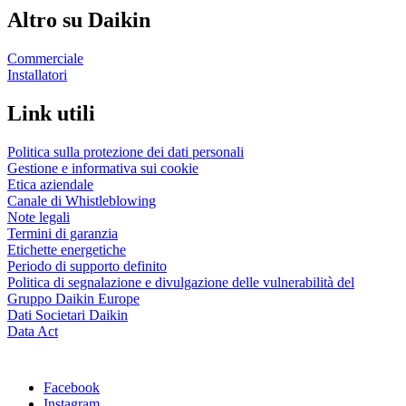
Altro su Daikin
Commerciale
Installatori
Link utili
Politica sulla protezione dei dati personali
Gestione e informativa sui cookie
Etica aziendale
Canale di Whistleblowing
Note legali
Termini di garanzia
Etichette energetiche
Periodo di supporto definito
Politica di segnalazione e divulgazione delle vulnerabilità del
Gruppo Daikin Europe
Dati Societari Daikin
Data Act
Facebook
Instagram