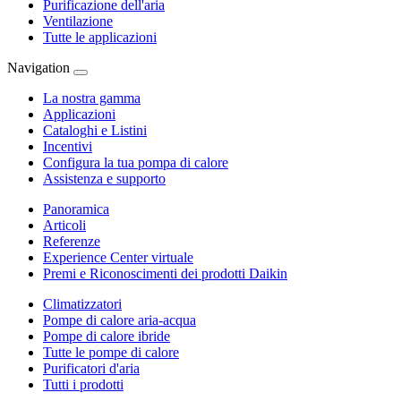
Purificazione dell'aria
Ventilazione
Tutte le applicazioni
Navigation
La nostra gamma
Applicazioni
Cataloghi e Listini
Incentivi
Configura la tua pompa di calore
Assistenza e supporto
Panoramica
Articoli
Referenze
Experience Center virtuale
Premi e Riconoscimenti dei prodotti Daikin
Climatizzatori
Pompe di calore aria-acqua
Pompe di calore ibride
Tutte le pompe di calore
Purificatori d'aria
Tutti i prodotti