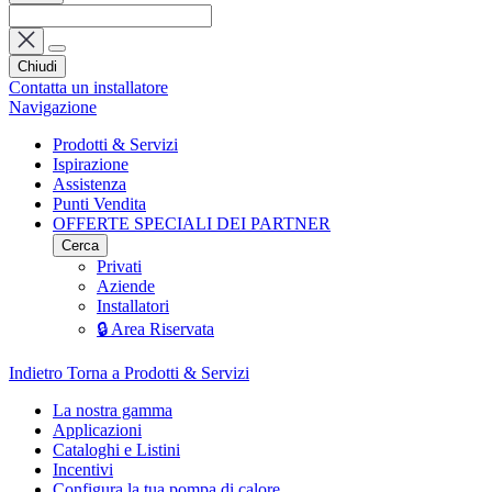
Chiudi
Contatta un installatore
Navigazione
Prodotti & Servizi
Ispirazione
Assistenza
Punti Vendita
OFFERTE SPECIALI DEI PARTNER
Cerca
Privati
Aziende
Installatori
🔒 Area Riservata
Indietro
Torna a Prodotti & Servizi
La nostra gamma
Applicazioni
Cataloghi e Listini
Incentivi
Configura la tua pompa di calore