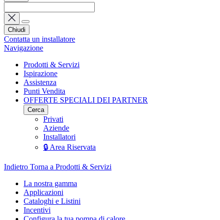
Chiudi
Contatta un installatore
Navigazione
Prodotti & Servizi
Ispirazione
Assistenza
Punti Vendita
OFFERTE SPECIALI DEI PARTNER
Cerca
Privati
Aziende
Installatori
🔒 Area Riservata
Indietro
Torna a Prodotti & Servizi
La nostra gamma
Applicazioni
Cataloghi e Listini
Incentivi
Configura la tua pompa di calore