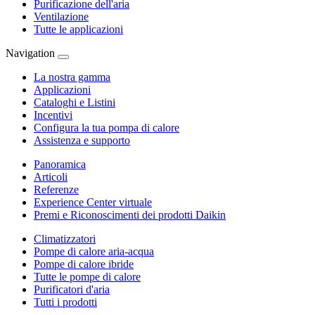
Purificazione dell'aria
Ventilazione
Tutte le applicazioni
Navigation
La nostra gamma
Applicazioni
Cataloghi e Listini
Incentivi
Configura la tua pompa di calore
Assistenza e supporto
Panoramica
Articoli
Referenze
Experience Center virtuale
Premi e Riconoscimenti dei prodotti Daikin
Climatizzatori
Pompe di calore aria-acqua
Pompe di calore ibride
Tutte le pompe di calore
Purificatori d'aria
Tutti i prodotti