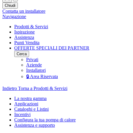
Chiudi
Contatta un installatore
Navigazione
Prodotti & Servizi
Ispirazione
Assistenza
Punti Vendita
OFFERTE SPECIALI DEI PARTNER
Cerca
Privati
Aziende
Installatori
🔒 Area Riservata
Indietro
Torna a Prodotti & Servizi
La nostra gamma
Applicazioni
Cataloghi e Listini
Incentivi
Configura la tua pompa di calore
Assistenza e supporto