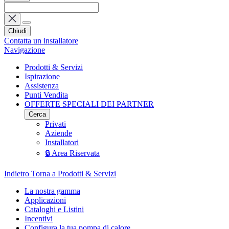
Chiudi
Contatta un installatore
Navigazione
Prodotti & Servizi
Ispirazione
Assistenza
Punti Vendita
OFFERTE SPECIALI DEI PARTNER
Cerca
Privati
Aziende
Installatori
🔒 Area Riservata
Indietro
Torna a Prodotti & Servizi
La nostra gamma
Applicazioni
Cataloghi e Listini
Incentivi
Configura la tua pompa di calore