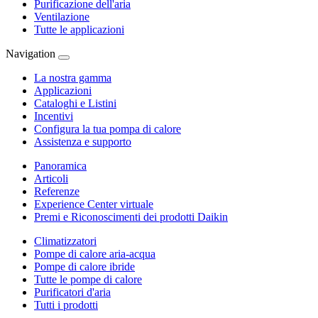
Purificazione dell'aria
Ventilazione
Tutte le applicazioni
Navigation
La nostra gamma
Applicazioni
Cataloghi e Listini
Incentivi
Configura la tua pompa di calore
Assistenza e supporto
Panoramica
Articoli
Referenze
Experience Center virtuale
Premi e Riconoscimenti dei prodotti Daikin
Climatizzatori
Pompe di calore aria-acqua
Pompe di calore ibride
Tutte le pompe di calore
Purificatori d'aria
Tutti i prodotti