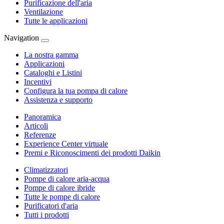
Purificazione dell'aria
Ventilazione
Tutte le applicazioni
Navigation
La nostra gamma
Applicazioni
Cataloghi e Listini
Incentivi
Configura la tua pompa di calore
Assistenza e supporto
Panoramica
Articoli
Referenze
Experience Center virtuale
Premi e Riconoscimenti dei prodotti Daikin
Climatizzatori
Pompe di calore aria-acqua
Pompe di calore ibride
Tutte le pompe di calore
Purificatori d'aria
Tutti i prodotti