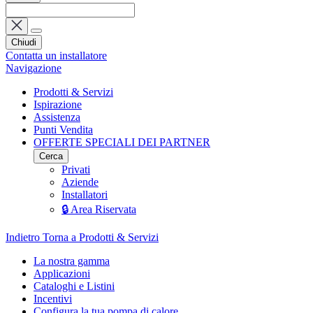
Chiudi
Contatta un installatore
Navigazione
Prodotti & Servizi
Ispirazione
Assistenza
Punti Vendita
OFFERTE SPECIALI DEI PARTNER
Cerca
Privati
Aziende
Installatori
🔒 Area Riservata
Indietro
Torna a Prodotti & Servizi
La nostra gamma
Applicazioni
Cataloghi e Listini
Incentivi
Configura la tua pompa di calore