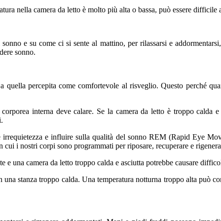
ura nella camera da letto è molto più alta o bassa, può essere difficile 
sonno e su come ci si sente al mattino, per rilassarsi e addormentarsi, 
ndere sonno.
 a quella percepita come comfortevole al risveglio. Questo perché quan
corporea interna deve calare. Se la camera da letto è troppo calda e 
.
 irrequietezza e influire sulla qualità del sonno REM (Rapid Eye Movem
n cui i nostri corpi sono programmati per riposare, recuperare e rigenera
e e una camera da letto troppo calda e asciutta potrebbe causare difficolt
n una stanza troppo calda. Una temperatura notturna troppo alta può contr