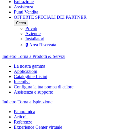
Ispirazione
Assistenza
Punti Vendita
OFFERTE SPECIALI DEI PARTNER
Cerca
Privati
Aziende
Installatori
🔒 Area Riservata
Indietro
Torna a Prodotti & Servizi
La nostra gamma
Applicazioni
Cataloghi e Listini
Incentivi
Configura la tua pompa di calore
Assistenza e supporto
Indietro
Torna a Ispirazione
Panoramica
Articoli
Referenze
Experience Center virtuale