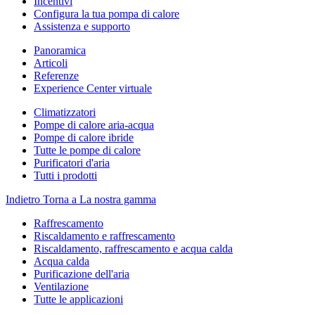
Incentivi
Configura la tua pompa di calore
Assistenza e supporto
Panoramica
Articoli
Referenze
Experience Center virtuale
Climatizzatori
Pompe di calore aria-acqua
Pompe di calore ibride
Tutte le pompe di calore
Purificatori d'aria
Tutti i prodotti
Indietro
Torna a La nostra gamma
Raffrescamento
Riscaldamento e raffrescamento
Riscaldamento, raffrescamento e acqua calda
Acqua calda
Purificazione dell'aria
Ventilazione
Tutte le applicazioni