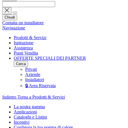
Chiudi
Contatta un installatore
Navigazione
Prodotti & Servizi
Ispirazione
Assistenza
Punti Vendita
OFFERTE SPECIALI DEI PARTNER
Cerca
Privati
Aziende
Installatori
🔒 Area Riservata
Indietro
Torna a Prodotti & Servizi
La nostra gamma
Applicazioni
Cataloghi e Listini
Incentivi
Configura la tua pompa di calore