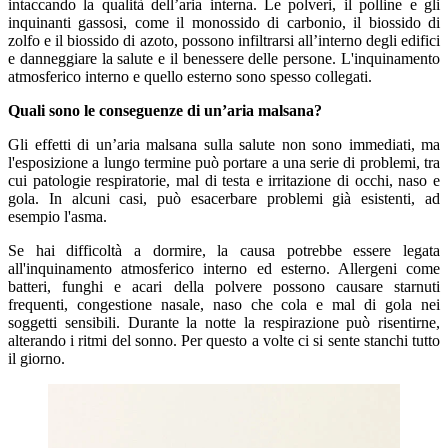
intaccando la qualità dell’aria interna. Le polveri, il polline e gli
inquinanti gassosi, come il monossido di carbonio, il biossido di
zolfo e il biossido di azoto, possono infiltrarsi all’interno degli edifici
e danneggiare la salute e il benessere delle persone. L'inquinamento
atmosferico interno e quello esterno sono spesso collegati.
Quali sono le conseguenze di un’aria malsana?
Gli effetti di un’aria malsana sulla salute non sono immediati, ma
l'esposizione a lungo termine può portare a una serie di problemi, tra
cui patologie respiratorie, mal di testa e irritazione di occhi, naso e
gola. In alcuni casi, può esacerbare problemi già esistenti, ad
esempio l'asma.
Se hai difficoltà a dormire, la causa potrebbe essere legata
all'inquinamento atmosferico interno ed esterno. Allergeni come
batteri, funghi e acari della polvere possono causare starnuti
frequenti, congestione nasale, naso che cola e mal di gola nei
soggetti sensibili. Durante la notte la respirazione può risentirne,
alterando i ritmi del sonno. Per questo a volte ci si sente stanchi tutto
il giorno.