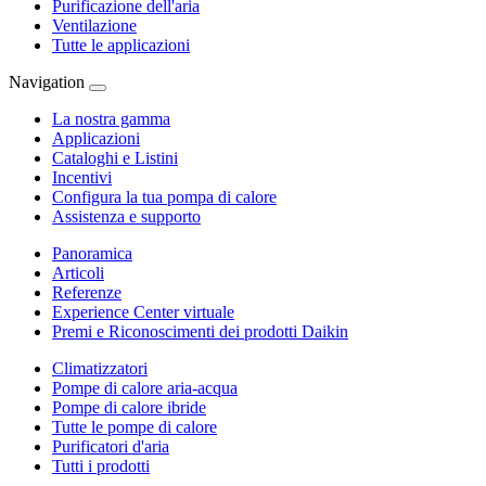
Purificazione dell'aria
Ventilazione
Tutte le applicazioni
Navigation
La nostra gamma
Applicazioni
Cataloghi e Listini
Incentivi
Configura la tua pompa di calore
Assistenza e supporto
Panoramica
Articoli
Referenze
Experience Center virtuale
Premi e Riconoscimenti dei prodotti Daikin
Climatizzatori
Pompe di calore aria-acqua
Pompe di calore ibride
Tutte le pompe di calore
Purificatori d'aria
Tutti i prodotti