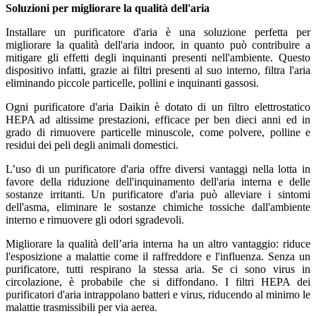
Soluzioni per migliorare la qualità dell'aria
Installare un purificatore d'aria è una soluzione perfetta per
migliorare la qualità dell'aria indoor, in quanto può contribuire a
mitigare gli effetti degli inquinanti presenti nell'ambiente. Questo
dispositivo infatti, grazie ai filtri presenti al suo interno, filtra l'aria
eliminando piccole particelle, pollini e inquinanti gassosi.
Ogni purificatore d'aria Daikin è dotato di un filtro elettrostatico
HEPA ad altissime prestazioni, efficace per ben dieci anni ed in
grado di rimuovere particelle minuscole, come polvere, polline e
residui dei peli degli animali domestici.
L’uso di un purificatore d'aria offre diversi vantaggi nella lotta in
favore della riduzione dell'inquinamento dell'aria interna e delle
sostanze irritanti. Un purificatore d'aria può alleviare i sintomi
dell'asma, eliminare le sostanze chimiche tossiche dall'ambiente
interno e rimuovere gli odori sgradevoli.
Migliorare la qualità dell’aria interna ha un altro vantaggio: riduce
l'esposizione a malattie come il raffreddore e l'influenza. Senza un
purificatore, tutti respirano la stessa aria. Se ci sono virus in
circolazione, è probabile che si diffondano. I filtri HEPA dei
purificatori d'aria intrappolano batteri e virus, riducendo al minimo le
malattie trasmissibili per via aerea.