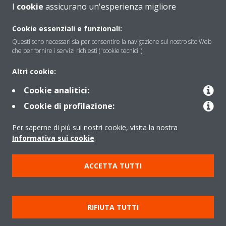
I
cookie
assicurano un'esperienza migliore
Soluzioni
Cookie essenziali e funzionali:
Questi sono necessari sia per consentire la navigazione sul nostro sito Web
che per fornire i servizi richiesti ("cookie tecnici").
Contattaci
Altri cookie:
Cookie analitici:
Periodo di supporto definito
Cookie di profilazione:
Politica di segnalazione e divulgazione delle vulnerabilità del
Per saperne di più sui nostri cookie, visita la nostra
Gruppo Daikin Europe
Informativa sui cookie
.
Copyright © Daikin
ACCETTA TUTTI
Cookies Policy
Policy sulla protezione dei dati
Termini di Garanzia
Regolamenti
Informativa Legale
RIFIUTA TUTTI
Cerca Prodotto
Data Act