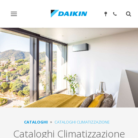
Attiva/disattiva
Attiv
navigazione
ricer
CATALOGHI
CATALOGHI CLIMATIZZAZIONE
Cataloghi Climatizzazione