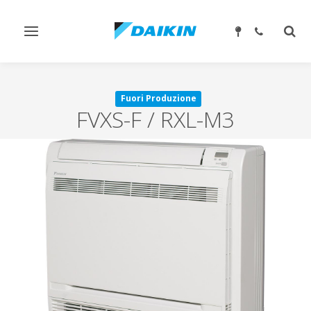
Attiva/disattiva
Attiv
navigazione
ricer
Fuori Produzione
FVXS-F / RXL-M3