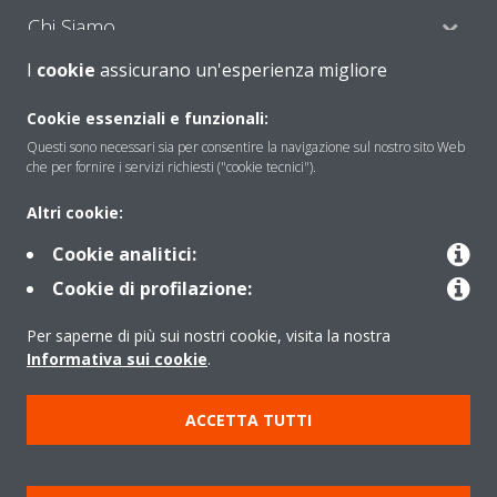
Chi Siamo
I
cookie
assicurano un'esperienza migliore
Soluzioni
Cookie essenziali e funzionali:
Questi sono necessari sia per consentire la navigazione sul nostro sito Web
che per fornire i servizi richiesti ("cookie tecnici").
Contattaci
Altri cookie:
Cookie analitici:
Periodo di supporto definito
Cookie di profilazione:
Politica di segnalazione e divulgazione delle vulnerabilità del
Per saperne di più sui nostri cookie, visita la nostra
Gruppo Daikin Europe
Informativa sui cookie
.
Copyright © Daikin
ACCETTA TUTTI
Cookies Policy
Policy sulla protezione dei dati
Termini di Garanzia
Regolamenti
Informativa Legale