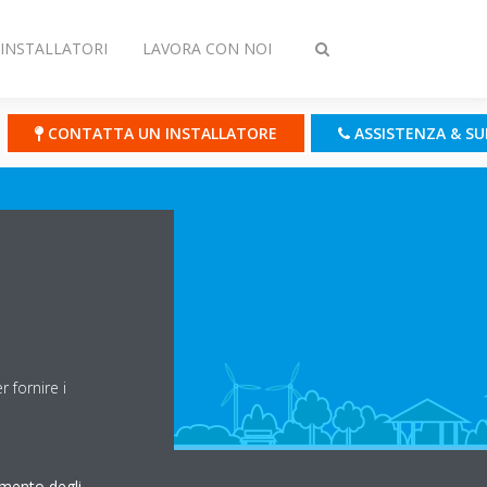
INSTALLATORI
LAVORA CON NOI
Attiva/disattiva
ricerca
CONTATTA UN INSTALLATORE
ASSISTENZA & S
 fornire i
amento degli