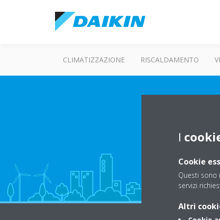
CLIMATIZZAZIONE
RISCALDAMENTO
V
I
cooki
Cookie ess
Questi sono n
servizi richies
Altri cooki
Cookie an