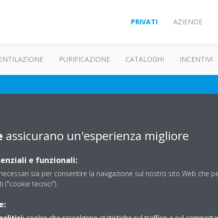
PRIVATI
AZIENDE
ENTILAZIONE
PURIFICAZIONE
CATALOGHI
INCENTIVI
Customer Portal
e
assicurano un'esperienza migliore
enziali e funzionali:
ecessari sia per consentire la navigazione sul nostro sito Web che per
ti ("cookie tecnici").
e:
alitici:
cookie che raccolgono statistiche sul traffico e sul comport