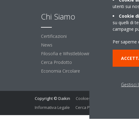
utenti sui nos
Chi Siamo
So
Cookie di
su quelli di t
campagne pub
Certificazioni
Per 
Per saperne d
News
Per 
Filosofia e Whistleblowing
ACCETT
Cerca Prodotto
Economia Circolare
Gestisci 
Copyright © Daikin
Cookies Policy
Policy sulla prot
Informativa Legale
Cerca Prodotto
Data Act