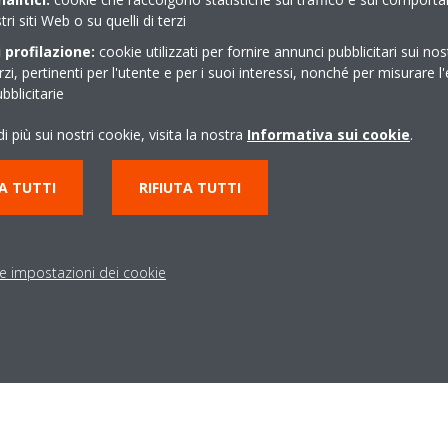
tri siti Web o su quelli di terzi
luzioni
Contattaci
 profilazione:
cookie utilizzati per fornire annunci pubblicitari sui nos
erzi, pertinenti per l'utente e per i suoi interessi, nonché per misurare l'
blicitarie
la Casa
Assistenza & Supporto
i più sui nostri cookie, visita la nostra
Informativa sui cookie
.
l'Azienda
Ricerca un punto vendita
Sedi Daikin
A TUTTI
RIFIUTA TUTTI
Scrivici
Lavora con noi
le impostazioni dei cookie
ezione dei dati
Termini di Garanzia
Regolamenti