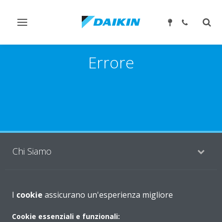
Attiva/disattiva
Attiv
navigazione
ricer
Errore
Chi Siamo
Soluzioni
I
cookie
assicurano un'esperienza migliore
Cookie essenziali e funzionali: