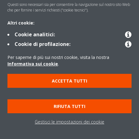
Contattaci
Questi sono necessari sia per consentire la navigazione sul nostro sito Web
che per fornire i servizi richiesti ("cookie tecnici").
Periodo di supporto definito
Altri cookie:
Cookie analitici:
Politica di segnalazione e divulgazione delle vulnerabilità del
Gruppo Daikin Europe
Cookie di profilazione:
Per saperne di più sui nostri cookie, visita la nostra
Copyright © Daikin
Informativa sui cookie
.
Cookies Policy
Policy sulla protezione dei dati
ACCETTA TUTTI
Termini di Garanzia
Regolamenti
Informativa Legale
Cerca Prodotto
Data Act
RIFIUTA TUTTI
Gestisci le impostazioni dei cookie