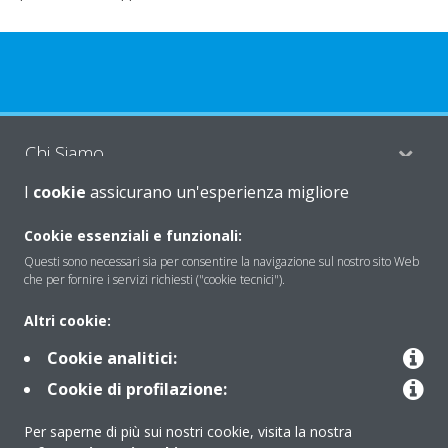
Chi Siamo
I
cookie
assicurano un'esperienza migliore
Soluzioni
Cookie essenziali e funzionali:
Questi sono necessari sia per consentire la navigazione sul nostro sito Web
che per fornire i servizi richiesti ("cookie tecnici").
Contattaci
Altri cookie:
Cookie analitici:
Periodo di supporto definito
Cookie di profilazione:
Politica di segnalazione e divulgazione delle vulnerabilità del
Per saperne di più sui nostri cookie, visita la nostra
Gruppo Daikin Europe