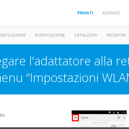
PRIVATI
AZIENDE
ENTILAZIONE
PURIFICAZIONE
CATALOGHI
INCENTIVI
gare l'adattatore alla re
enu “Impostazioni WLA
to:
1