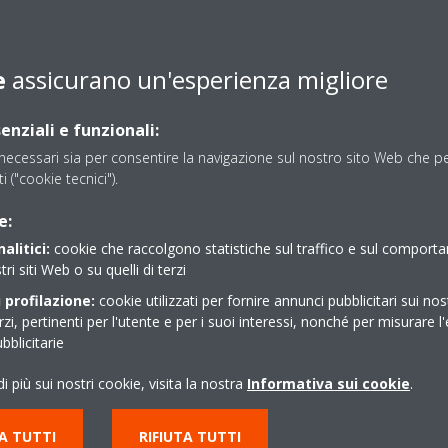
dell'applicazione
onsente di risolvere il
e
assicurano un'esperienza migliore
onsultare la sezione “La mia rete
enziali e funzionali:
iscesa delle reti”.
ecessari sia per consentire la navigazione sul nostro sito Web che per
la rete wireless (SSID) non
ti ("cookie tecnici").
come “ ‘, %, &, ?, +, =, …”
, che non sono supportati
e:
alitici:
cookie che raccolgono statistiche sul traffico e sul comport
'impostazione di sicurezza
tri siti Web o su quelli di terzi
 WLAN supporta solo la
 profilazione:
cookie utilizzati per fornire annunci pubblicitari sui nos
 o WPA2. La crittografia WEP
erzi, pertinenti per l'utente e per i suoi interessi, nonché per misurare l'
blicitarie
i più sui nostri cookie, visita la nostra
Informativa sui cookie
.
impostazioni (“Aggiungi
A TUTTI
RIFIUTA TUTTI