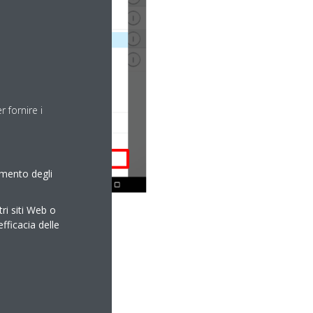
 fornire i
amento degli
tri siti Web o
efficacia delle