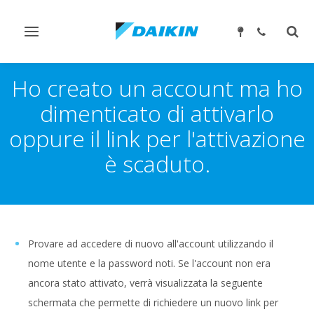
Attiva/disattiva
Attiv
navigazione
ricer
Ho creato un account ma ho
dimenticato di attivarlo
oppure il link per l'attivazione
è scaduto.
Provare ad accedere di nuovo all'account utilizzando il
nome utente e la password noti. Se l'account non era
ancora stato attivato, verrà visualizzata la seguente
schermata che permette di richiedere un nuovo link per