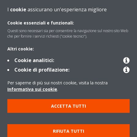
I
cookie
assicurano un'esperienza migliore
Soluzioni
Cookie essenziali e funzionali:
Questi sono necessari sia per consentire la navigazione sul nostro sito Web
che per fornire i servizi richiesti ("cookie tecnici").
Contattaci
Altri cookie:
Cookie analitici:
Periodo di supporto definito
Cookie di profilazione:
Politica di segnalazione e divulgazione delle vulnerabilità del
Per saperne di più sui nostri cookie, visita la nostra
Gruppo Daikin Europe
Informativa sui cookie
.
Copyright © Daikin
ACCETTA TUTTI
Cookies Policy
Policy sulla protezione dei dati
Termini di Garanzia
Regolamenti
Informativa Legale
RIFIUTA TUTTI
Cerca Prodotto
Data Act