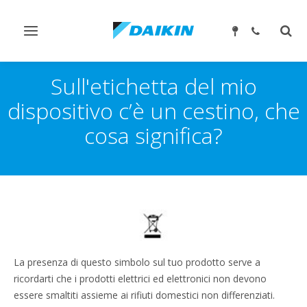
Attiva/disattiva
Attiv
navigazione
ricer
Sull'etichetta del mio
dispositivo c’è un cestino, che
cosa significa?
La presenza di questo simbolo sul tuo prodotto serve a
ricordarti che i prodotti elettrici ed elettronici non devono
essere smaltiti assieme ai rifiuti domestici non differenziati.