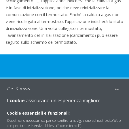
scollegamento... ), l'applicazione indicherà che la caldaia a gas
è in fase di inizializzazione, poiché deve reinizializzare la
comunicazione con il termostato. Finché la caldaia a gas non
viene ricollegata al termostato, l'applicazione indicherà lo stato
di inizializzazione. Una volta collegato il termostato,
l'avanzamento dell'inizializzazione (caricamento) può essere
seguito sullo schermo del termostato.
Chi Siamo
I
cookie
assicurano un'esperienza migliore
Soluzioni
Cookie essenziali e funzionali:
Questi sono necessari sia per consentire la navigazione sul nostro sito Web
che per fornire i servizi richiesti ("cookie tecnici").