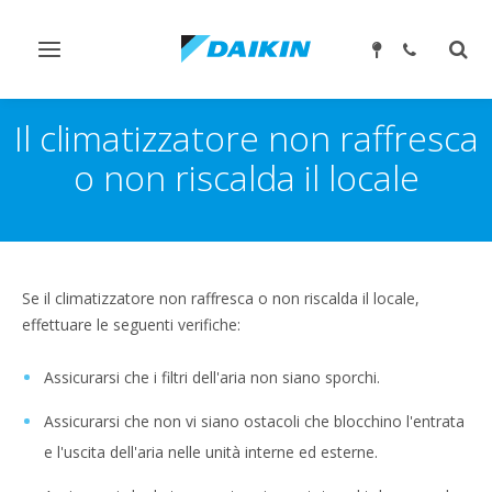
Attiva/disattiva
Attiv
navigazione
ricer
Il climatizzatore non raffresca
o non riscalda il locale
Se il climatizzatore non raffresca o non riscalda il locale,
effettuare le seguenti verifiche:
Assicurarsi che i filtri dell'aria non siano sporchi.
Assicurarsi che non vi siano ostacoli che blocchino l'entrata
e l'uscita dell'aria nelle unità interne ed esterne.