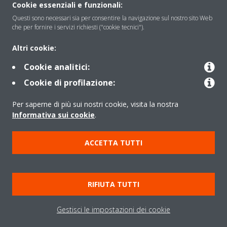
Soluzioni
Cookie essenziali e funzionali:
Questi sono necessari sia per consentire la navigazione sul nostro sito Web
che per fornire i servizi richiesti ("cookie tecnici").
Contattaci
Altri cookie:
Cookie analitici:
Periodo di supporto definito
Cookie di profilazione:
Politica di segnalazione e divulgazione delle vulnerabilità del
Per saperne di più sui nostri cookie, visita la nostra
Gruppo Daikin Europe
Informativa sui cookie
.
Copyright © Daikin
ACCETTA TUTTI
Cookies Policy
Policy sulla protezione dei dati
Termini di Garanzia
Regolamenti
Informativa Legale
RIFIUTA TUTTI
Cerca Prodotto
Data Act
Gestisci le impostazioni dei cookie