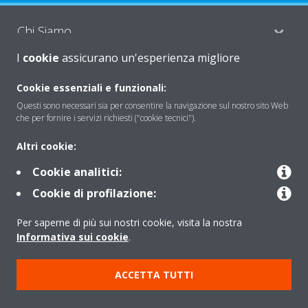
Chi Siamo
I
cookie
assicurano un'esperienza migliore
Soluzioni
Cookie essenziali e funzionali:
Questi sono necessari sia per consentire la navigazione sul nostro sito Web
che per fornire i servizi richiesti ("cookie tecnici").
Contattaci
Altri cookie:
Cookie analitici:
Periodo di supporto definito
Cookie di profilazione:
Politica di segnalazione e divulgazione delle vulnerabilità del
Per saperne di più sui nostri cookie, visita la nostra
Gruppo Daikin Europe
Informativa sui cookie
.
Copyright © Daikin
ACCETTA TUTTI
Cookies Policy
Policy sulla protezione dei dati