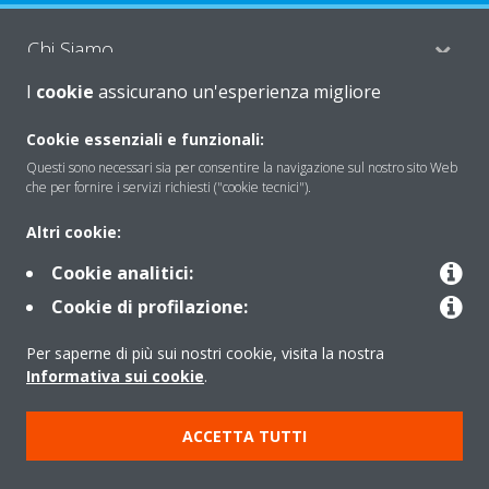
Chi Siamo
I
cookie
assicurano un'esperienza migliore
Soluzioni
Cookie essenziali e funzionali:
Questi sono necessari sia per consentire la navigazione sul nostro sito Web
che per fornire i servizi richiesti ("cookie tecnici").
Contattaci
Altri cookie:
Cookie analitici:
Periodo di supporto definito
Cookie di profilazione:
Politica di segnalazione e divulgazione delle vulnerabilità del
Per saperne di più sui nostri cookie, visita la nostra
Gruppo Daikin Europe
Informativa sui cookie
.
Copyright © Daikin
ACCETTA TUTTI
Cookies Policy
Policy sulla protezione dei dati