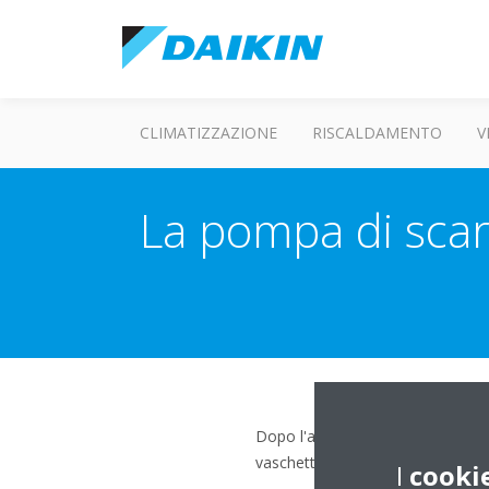
CLIMATIZZAZIONE
RISCALDAMENTO
V
La pompa di scar
Dopo l'arresto del climatizzatore
vaschetta di scarico (vassoio in c
I
cooki