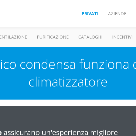
PRIVATI
AZIENDE
ENTILAZIONE
PURIFICAZIONE
CATALOGHI
INCENTIVI
ico condensa funziona d
climatizzatore
, la pompa di scarico continua a funzionare per qualche minuto per sc
ui confluisce la condensa).
e
assicurano un'esperienza migliore