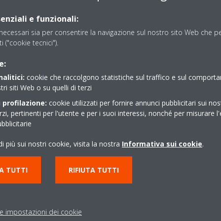
enziali e funzionali:
ecessari sia per consentire la navigazione sul nostro sito Web che per
ti ("cookie tecnici").
e:
alitici:
cookie che raccolgono statistiche sul traffico e sul comport
tri siti Web o su quelli di terzi
 profilazione:
cookie utilizzati per fornire annunci pubblicitari sui nos
erzi, pertinenti per l'utente e per i suoi interessi, nonché per misurare l'
blicitarie
i più sui nostri cookie, visita la nostra
Informativa sui cookie
.
A TUTTI
RIFIUTA TUTTI
le impostazioni dei cookie