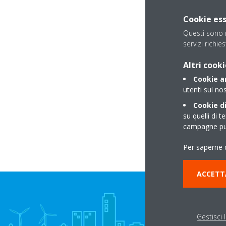
Cookie ess
Questi sono n
servizi richies
Altri cooki
Cookie an
utenti sui nos
Cookie di
su quelli di t
campagne pub
Per saperne d
ACCETT
Gestisci 