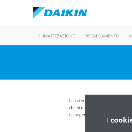
CLIMATIZZAZIONE
RISCALDAMENTO
V
La catechina è una sostanza antiba
che si depositano sul filtro del cl
La superficie filtrante di un filtro
I
cooki