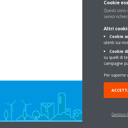
Cookie ess
Questi sono n
servizi richies
Altri cooki
Cookie an
utenti sui nos
Cookie di
su quelli di t
campagne pub
Per saperne d
ACCETT
Gestisci 