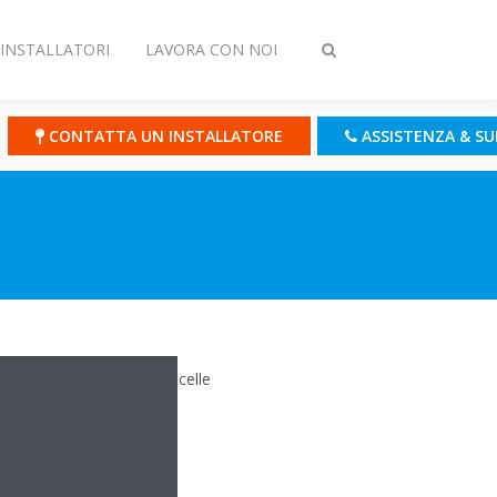
INSTALLATORI
LAVORA CON NOI
Attiva/disattiva
ricerca
CONTATTA UN INSTALLATORE
ASSISTENZA & S
sono attaccarsi alle particelle
zionale.