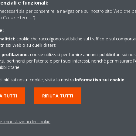
enziali e funzionali:
ecessari sia per consentire la navigazione sul nostro sito Web che per
ti ("cookie tecnici").
e:
alitici:
cookie che raccolgono statistiche sul traffico e sul comport
tri siti Web o su quelli di terzi
 profilazione:
cookie utilizzati per fornire annunci pubblicitari sui nos
erzi, pertinenti per l'utente e per i suoi interessi, nonché per misurare l'
blicitarie
i più sui nostri cookie, visita la nostra
Informativa sui cookie
.
A TUTTI
RIFIUTA TUTTI
le impostazioni dei cookie