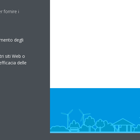
 fornire i
amento degli
tri siti Web o
efficacia delle