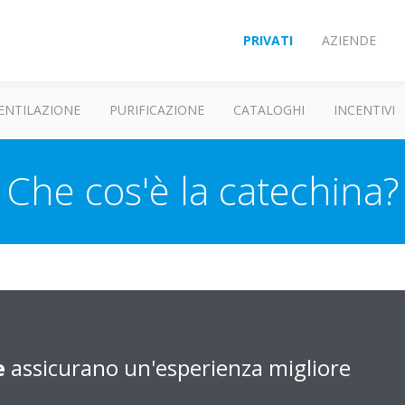
PRIVATI
AZIENDE
ENTILAZIONE
PURIFICAZIONE
CATALOGHI
INCENTIVI
Che cos'è la catechina?
tterica naturale derivata dalle foglie di tè che uccide i germi che pos
imatizzatore.
 pieghettato è circa 1,5 volte maggiore di quella di un filtro piatto tradi
e
assicurano un'esperienza migliore