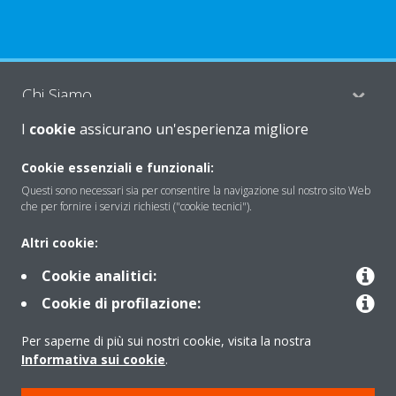
Chi Siamo
I
cookie
assicurano un'esperienza migliore
Soluzioni
Cookie essenziali e funzionali:
Questi sono necessari sia per consentire la navigazione sul nostro sito Web
che per fornire i servizi richiesti ("cookie tecnici").
Contattaci
Altri cookie:
Cookie analitici:
Periodo di supporto definito
Cookie di profilazione:
Politica di segnalazione e divulgazione delle vulnerabilità del
Per saperne di più sui nostri cookie, visita la nostra
Gruppo Daikin Europe
Informativa sui cookie
.