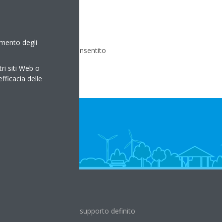
amento degli
lizzato (PS ≥ 25 bar), è consentito
tri siti Web o
efficacia delle
Periodo di supporto definito