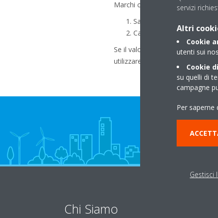
Marchi consentiti:
servizi richies
Saginomiya
Altri cooki
Castel
Cookie an
Se il valore PS e il range di rego
utenti sui nos
utilizzare anche altri marchi
Cookie di
su quelli di t
campagne pub
Per saperne d
ACCETT
Gestisci 
Chi Siamo
So