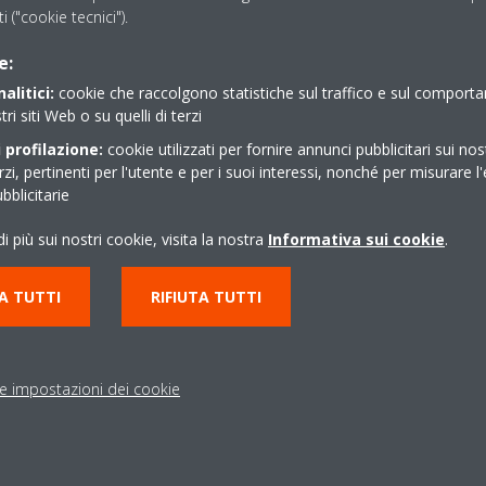
ti ("cookie tecnici").
e:
alitici:
cookie che raccolgono statistiche sul traffico e sul comport
lazione della pressione è conforme all'applicazione e al refrigerante uti
tri siti Web o su quelli di terzi
 profilazione:
cookie utilizzati per fornire annunci pubblicitari sui nos
erzi, pertinenti per l'utente e per i suoi interessi, nonché per misurare l'
blicitarie
i più sui nostri cookie, visita la nostra
Informativa sui cookie
.
A TUTTI
RIFIUTA TUTTI
le impostazioni dei cookie
luzioni
Contattaci