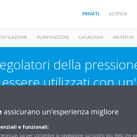
PRIVATI
AZIENDE
ENTILAZIONE
PURIFICAZIONE
CATALOGHI
INCENTIVI
egolatori della pression
essere utilizzati con un
ilizza il refrigerante R41
e
assicurano un'esperienza migliore
enziali e funzionali:
ecessari sia per consentire la navigazione sul nostro sito Web che per