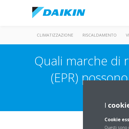
CLIMATIZZAZIONE
RISCALDAMENTO
V
Quali marche di r
(EPR) possono 
ut
I
cooki
Cookie ess
Questi sono n