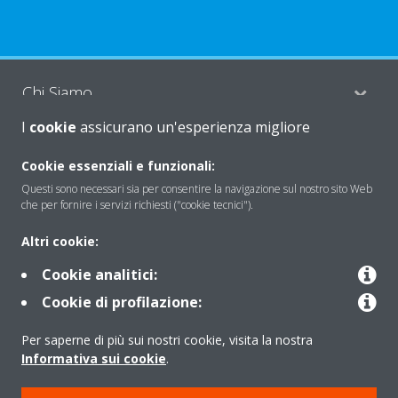
Chi Siamo
I
cookie
assicurano un'esperienza migliore
Soluzioni
Cookie essenziali e funzionali:
Questi sono necessari sia per consentire la navigazione sul nostro sito Web
che per fornire i servizi richiesti ("cookie tecnici").
Contattaci
Altri cookie:
Cookie analitici:
Periodo di supporto definito
Cookie di profilazione:
Politica di segnalazione e divulgazione delle vulnerabilità del
Per saperne di più sui nostri cookie, visita la nostra
Gruppo Daikin Europe
Informativa sui cookie
.