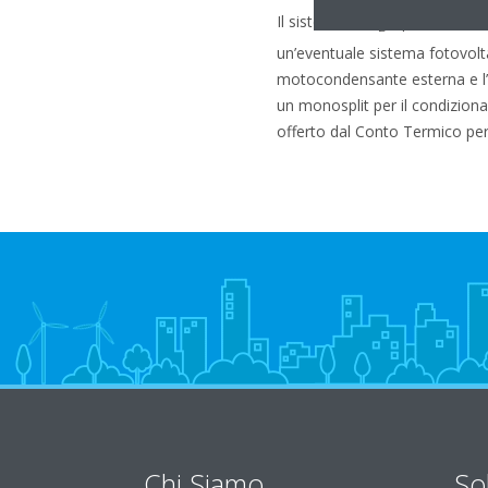
Il sistema ECH
O prevede inol
2
un’eventuale sistema fotovolta
motocondensante esterna e l’u
un monosplit per il condiziona
offerto dal Conto Termico per l
Chi Siamo
So