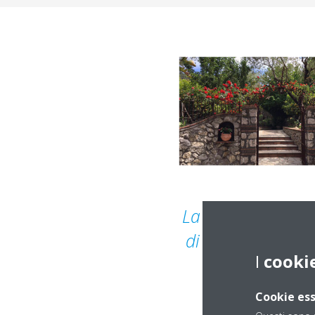
La riqualificazio
di Villa Anna, Gu
I
cooki
vede la combin
Cookie ess