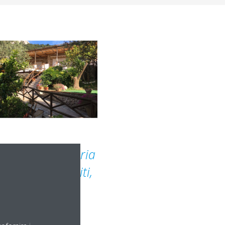
oduzione sanitaria
re per gli ospiti,
al servizio del