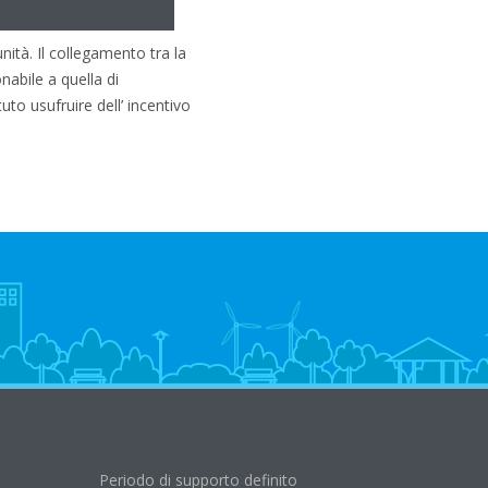
i installazione di
ità. Il collegamento tra la
abile a quella di
to usufruire dell’ incentivo
Periodo di supporto definito