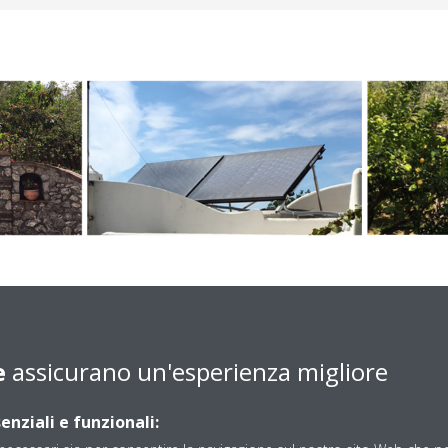
ne energetica dell’impianto adibito alla pr
est House ad Anacapri con 4 eleganti came
e
assicurano un'esperienza migliore
azione di differenti tecnologie rinnovabili 
comfort
enziali e funzionali: