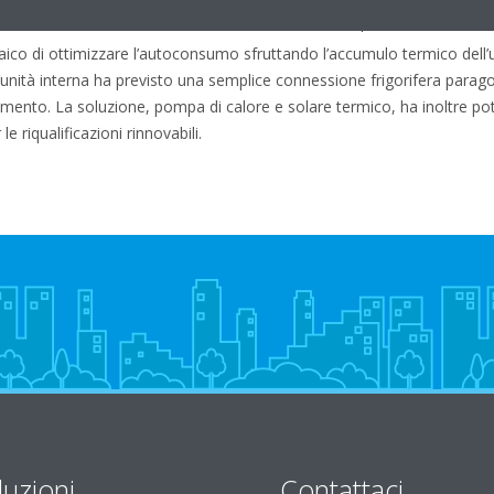
tre un sistema di interconnessione Smart Grid che permette nel caso d
ico di ottimizzare l’autoconsumo sfruttando l’accumulo termico dell’un
nità interna ha previsto una semplice connessione frigorifera paragon
mento. La soluzione, pompa di calore e solare termico, ha inoltre potu
e riqualificazioni rinnovabili.
luzioni
Contattaci