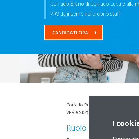
Corrado Bruno di Corrado Luca è alla ric
VRV da inserire nel proprio staff
CANDIDATI ORA
Corrado Bruno di Corrado Luca è alla
VRV e SKY)
I
cooki
Ruolo e responsabilit
Cookie ess