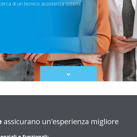
erca di un tecnico assistenza sistemi
Scroll
to
content
 ricerca di un tecnico per assistenza climatizzatori (sistemi
Se
Co
Zo
e
assicurano un'esperienza migliore
à
enziali e funzionali: