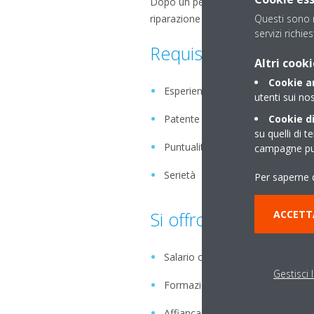
Dopo un periodo di affiancamento la
Questi sono n
riparazione e manutenzione su impia
servizi richies
Requisiti
Altri cooki
Cookie an
Esperienza di almeno 2 anni del 
utenti sui nos
Cookie di
Patente B
su quelli di t
Puntualità
campagne pub
Serietà
Per saperne d
ACCETT
Si offrono
Salario commisurato all'esperien
Gestisci 
Formazione
Affiancamento