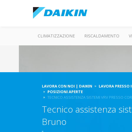
CLIMATIZZAZIONE
RISCALDAMENTO
V
LAVORA CON NOI | DAIKIN
LAVORA PRESSO I
POSIZIONI APERTE
TECNICO ASSISTENZA SISTEMI VRV PRESSO CORR
Tecnico assistenza sis
Bruno