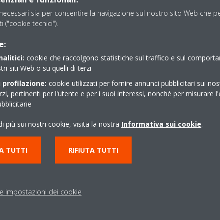
 risorsa dovrà eseguire in autonomia interventi di diagnosi,
ecessari sia per consentire la navigazione sul nostro sito Web che per
nti di climatizzazione commerciali SKY e VRV
ti ("cookie tecnici").
e:
alitici:
cookie che raccolgono statistiche sul traffico e sul comport
settore
tri siti Web o su quelli di terzi
 profilazione:
cookie utilizzati per fornire annunci pubblicitari sui nos
erzi, pertinenti per l'utente e per i suoi interessi, nonché per misurare l'
blicitarie
i più sui nostri cookie, visita la nostra
Informativa sui cookie
.
A TUTTI
RIFIUTA TUTTI
za
le impostazioni dei cookie