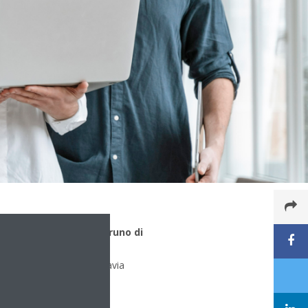
de di lavoro: Corrado Bruno di
rrado Luca
na di lavoro:
Milano / Pavia