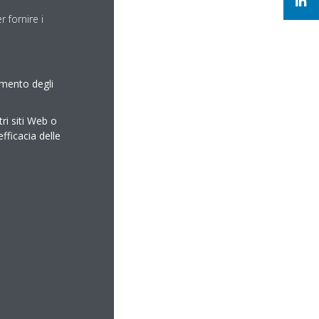
 fornire i
amento degli
tri siti Web o
efficacia delle