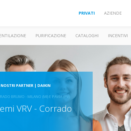
PRIVATI
AZIENDE
ENTILAZIONE
PURIFICAZIONE
CATALOGHI
INCENTIVI
 NOSTRI PARTNER | DAIKIN
ADO BRUMO - MILANO (MI) E PAVIA (PV)
temi VRV - Corrado