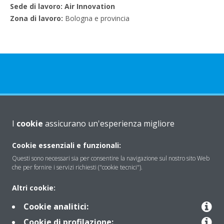
Sede di lavoro: Air Innovation
Zona di lavoro:
Bologna e provincia
Chi Siamo
I
cookie
assicurano un'esperienza migliore
Cookie essenziali e funzionali:
Soluzioni
Questi sono necessari sia per consentire la navigazione sul nostro sito Web
che per fornire i servizi richiesti ("cookie tecnici").
Contattaci
Altri cookie:
Cookie analitici:
Periodo di supporto definito
Cookie di profilazione: