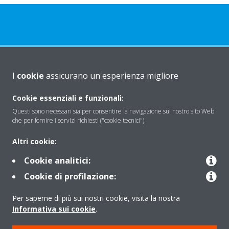
Chi Siamo
I
cookie
assicurano un'esperienza migliore
Cookie essenziali e funzionali:
Soluzioni
Questi sono necessari sia per consentire la navigazione sul nostro sito Web
che per fornire i servizi richiesti ("cookie tecnici").
Contattaci
Altri cookie:
Cookie analitici:
Periodo di supporto definito
Cookie di profilazione:
Per saperne di più sui nostri cookie, visita la nostra
Politica di segnalazione e divulgazione delle vulnerabilità del
Informativa sui cookie
.
Gruppo Daikin Europe