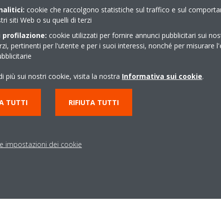
alitici:
cookie che raccolgono statistiche sul traffico e sul comport
tri siti Web o su quelli di terzi
 profilazione:
cookie utilizzati per fornire annunci pubblicitari sui nos
eam
erzi, pertinenti per l'utente e per i suoi interessi, nonché per misurare l'
blicitarie
i più sui nostri cookie, visita la nostra
Informativa sui cookie
.
A TUTTI
RIFIUTA TUTTI
possibilità di trasformazione a tempo indeterminato
le impostazioni dei cookie
 Milanese