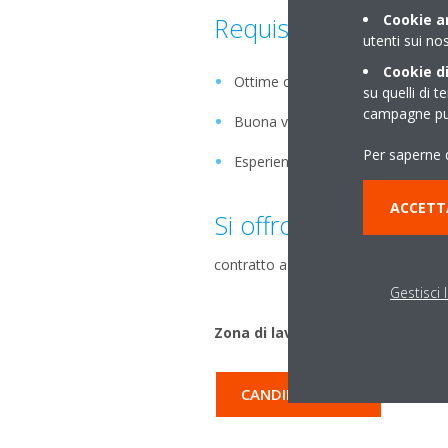
Cookie an
Requisiti
utenti sui nos
Cookie di
Ottime capacità di lavorare in t
su quelli di t
campagne pub
Buona volontà
Per saperne d
Esperienza come installatore
ACCETT
Si offrono
contratto a tempo determinato con 
Gestisci 
Zona di lavoro: Milano, Pogliano
CANDIDATI ORA