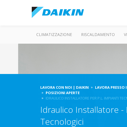
CLIMATIZZAZIONE
RISCALDAMENTO
V
LAVORA CON NOI | DAIKIN
LAVORA PRESSO I
POSIZIONI APERTE
IDRAULICO INSTALLATORE PER P.L. IMPIANTI TE
Idraulico Installatore -
Tecnologici