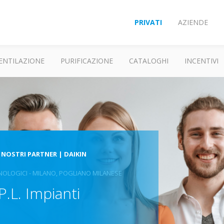
PRIVATI
AZIENDE
ENTILAZIONE
PURIFICAZIONE
CATALOGHI
INCENTIVI
 NOSTRI PARTNER | DAIKIN
CNOLOGICI - MILANO, POGLIANO MILANESE
 P.L. Impianti