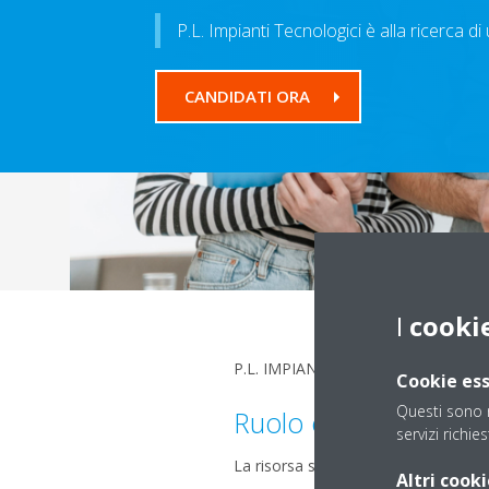
P.L. Impianti Tecnologici è alla ricerca di 
CANDIDATI ORA
I
cooki
P.L. IMPIANTI TECNOLOGICI è alla ric
Cookie ess
Questi sono n
Ruolo e responsabilit
servizi richies
La risorsa si occuperà di installazio
Altri cooki