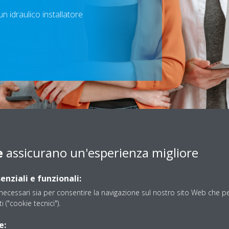
un idraulico installatore
Scroll
to
content
e
assicurano un'esperienza migliore
erca di un idraulico installatore
Se
enziali e funzionali:
TE
ecessari sia per consentire la navigazione sul nostro sito Web che per
à
Zo
ti ("cookie tecnici").
Mi
ne caldaie, climatizzatori e pompe di calore
e: