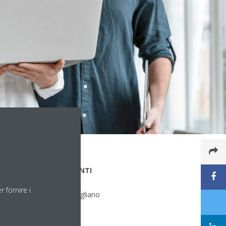
de di lavoro: P.L. IMPIANTI
CNOLOGICI
 fornire i
na di lavoro:
Milano, Pogliano
lanese