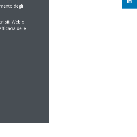
amento degli
tri siti Web o
efficacia delle