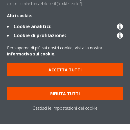
che per fornire i servizi richiesti ("cookie tecnici").
Contattaci
Altri cookie:
Cookie analitici:
Periodo di supporto definito
Cookie di profilazione:
Per saperne di più sui nostri cookie, visita la nostra
Politica di segnalazione e divulgazione delle vulnerabilità del
Informativa sui cookie
.
Gruppo Daikin Europe
ACCETTA TUTTI
Copyright © Daikin
Cookies Policy
Policy sulla protezione dei dati
Termini di Garanzia
Regolamenti
Informativa Legale
RIFIUTA TUTTI
Cerca Prodotto
Data Act
Gestisci le impostazioni dei cookie