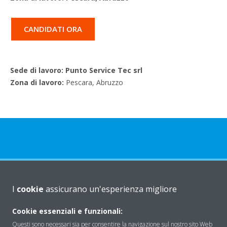
CANDIDATI ORA
Sede di lavoro: Punto Service Tec srl
Zona di lavoro:
Pescara, Abruzzo
Chi Siamo
I
cookie
assicurano un'esperienza migliore
Cookie essenziali e funzionali:
Soluzioni
Questi sono necessari sia per consentire la navigazione sul nostro sito Web