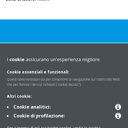
Chi Siamo
I
cookie
assicurano un'esperienza migliore
Cookie essenziali e funzionali:
Soluzioni
Questi sono necessari sia per consentire la navigazione sul nostro sito Web
che per fornire i servizi richiesti ("cookie tecnici").
Contattaci
Altri cookie:
Cookie analitici:
Periodo di supporto definito
Cookie di profilazione:
Per saperne di più sui nostri cookie, visita la nostra