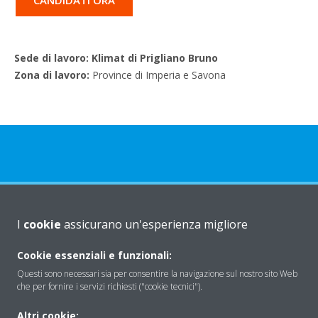
Sede di lavoro: Klimat di Prigliano Bruno
Zona di lavoro:
Province di Imperia e Savona
Chi Siamo
I
cookie
assicurano un'esperienza migliore
Cookie essenziali e funzionali:
Soluzioni
Questi sono necessari sia per consentire la navigazione sul nostro sito Web
che per fornire i servizi richiesti ("cookie tecnici").
Contattaci
Altri cookie: