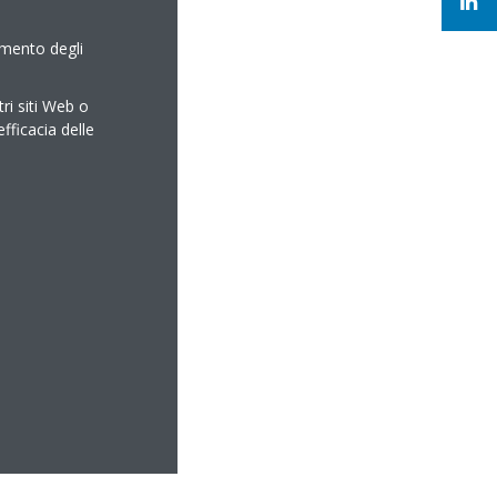
amento degli
tri siti Web o
efficacia delle