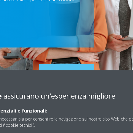
Scroll
to
content
e
assicurano un'esperienza migliore
di un tecnico con patentino F-GAS per il servizio di
Sed
rmici e per la climatizzazione domestici.
Zo
enziali e funzionali:
ecessari sia per consentire la navigazione sul nostro sito Web che per
à
ti ("cookie tecnici").