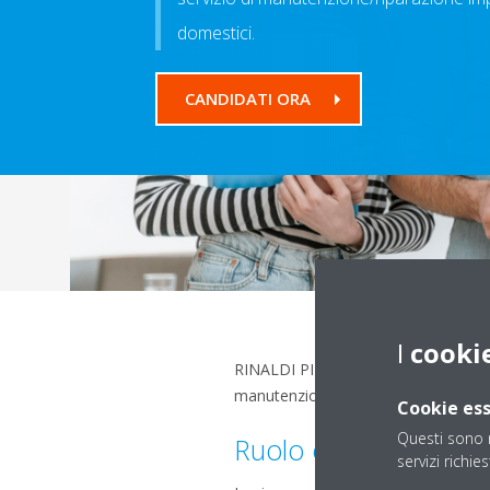
domestici.
CANDIDATI ORA
I
cooki
RINALDI PIETRO S.R.L. è alla ricerca 
manutenzione/riparazione impianti te
Cookie ess
Questi sono n
Ruolo e responsabilit
servizi richies