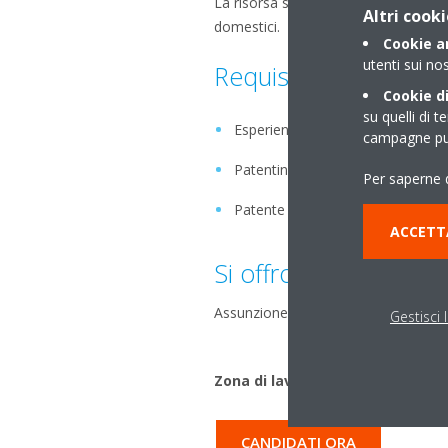
La risorsa si occuperà di manutenzio
Altri cooki
domestici.
Cookie an
utenti sui nos
Requisiti
Cookie di
su quelli di t
Esperienza nel settore
campagne pub
Patentino F-GAS
Per saperne d
Patente auto
ACCETT
Si offrono
Assunzione con contratto a tempo in
Gestisci 
Zona di lavoro: Parma e provinci
CANDIDATI ORA