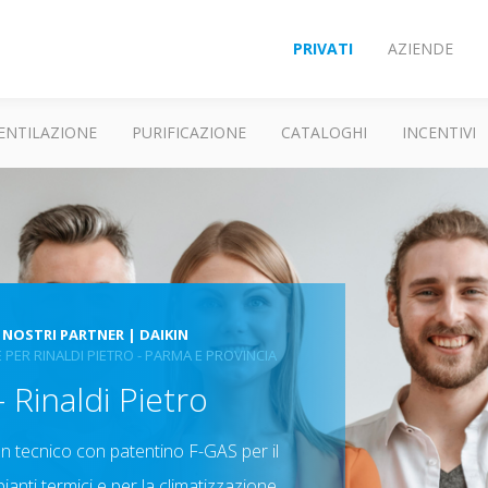
PRIVATI
AZIENDE
ENTILAZIONE
PURIFICAZIONE
CATALOGHI
INCENTIVI
 NOSTRI PARTNER | DAIKIN
ER RINALDI PIETRO - PARMA E PROVINCIA
Rinaldi Pietro
un tecnico con patentino F-GAS per il
anti termici e per la climatizzazione