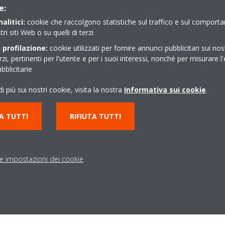
ne/riparazione impianti termici e per la climatizzazione
e:
alitici:
cookie che raccolgono statistiche sul traffico e sul comport
tri siti Web o su quelli di terzi
 profilazione:
cookie utilizzati per fornire annunci pubblicitari sui nos
erzi, pertinenti per l'utente e per i suoi interessi, nonché per misurare l'
blicitarie
i più sui nostri cookie, visita la nostra
Informativa sui cookie
.
A TUTTI
RIFIUTA TUTTI
determinato con retribuzione equiparata all' esperienza
le impostazioni dei cookie
a