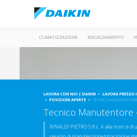
CLIMATIZZAZIONE
RISCALDAMENTO
V
LAVORA CON NOI | DAIKIN
LAVORA PRESSO I
POSIZIONI APERTE
TECNICO MANUTENTORE P
Tecnico Manutentore - 
RINALDI PIETRO S.R.L. è alla ricerca di 
servizio di manutenzione/riparazione impi