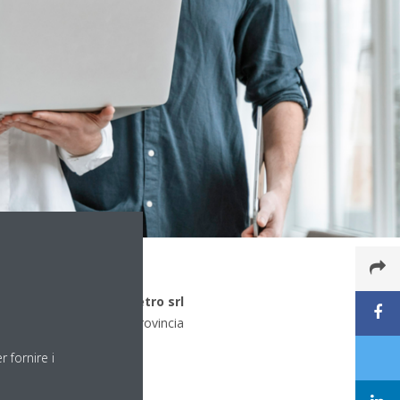
e di lavoro: Rinaldi Pietro srl
na di lavoro:
Parma e provincia
 fornire i