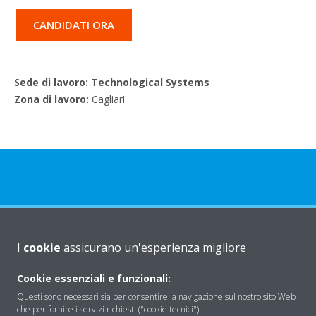
CANDIDATI ORA
Sede di lavoro: Technological Systems
Zona di lavoro:
Cagliari
Chi Siamo
I
cookie
assicurano un'esperienza migliore
Cookie essenziali e funzionali:
Soluzioni
Questi sono necessari sia per consentire la navigazione sul nostro sito Web
che per fornire i servizi richiesti ("cookie tecnici").