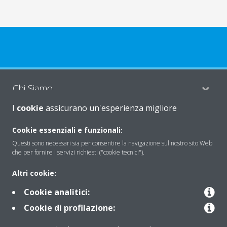
Chi Siamo
I
cookie
assicurano un'esperienza migliore
Soluzioni
Cookie essenziali e funzionali:
Questi sono necessari sia per consentire la navigazione sul nostro sito Web
che per fornire i servizi richiesti ("cookie tecnici").
Contattaci
Altri cookie:
Cookie analitici:
Periodo di supporto definito
Cookie di profilazione:
Politica di segnalazione e divulgazione delle vulnerabilità del