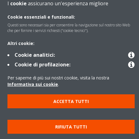
I
cookie
assicurano un'esperienza migliore
Soluzioni
Cookie essenziali e funzionali:
Questi sono necessari sia per consentire la navigazione sul nostro sito Web
Contattaci
che per fornire i servizi richiesti ("cookie tecnici").
Altri cookie:
Periodo di supporto definito
Cookie analitici:
Politica di segnalazione e divulgazione delle vulnerabilità del
Cookie di profilazione:
Gruppo Daikin Europe
Per saperne di più sui nostri cookie, visita la nostra
Informativa sui cookie
.
Copyright © Daikin
Cookies Policy
Policy sulla protezione dei dati
ACCETTA TUTTI
Termini di Garanzia
Regolamenti
Informativa Legale
Cerca Prodotto
Data Act
RIFIUTA TUTTI