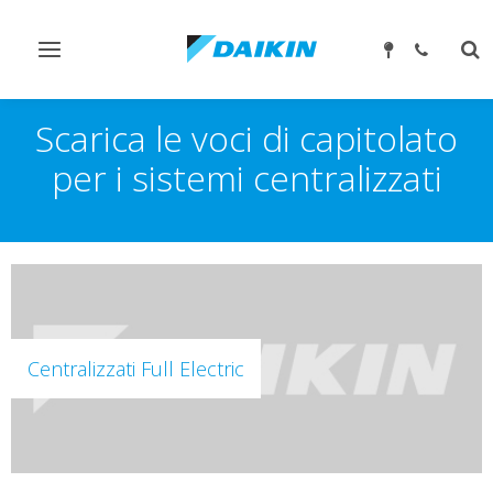
Attiva/disattiva
Att
navigazione
ric
Scarica le voci di capitolato
per i sistemi centralizzati
Centralizzati Full Electric