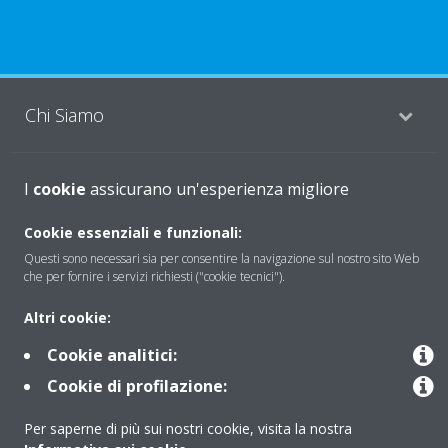
Chi Siamo
I
Soluzioni
cookie
assicurano un'esperienza migliore
Cookie essenziali e funzionali:
Questi sono necessari sia per consentire la navigazione sul nostro sito Web
Contattaci
che per fornire i servizi richiesti ("cookie tecnici").
Altri cookie:
Periodo di supporto definito
Cookie analitici:
Politica di segnalazione e divulgazione delle vulnerabilità del
Cookie di profilazione:
Gruppo Daikin Europe
Per saperne di più sui nostri cookie, visita la nostra